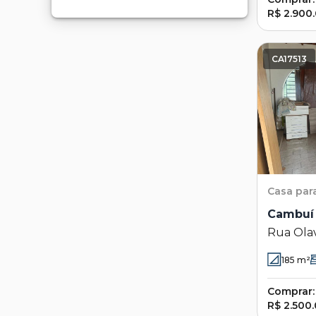
R$ 2.900
CA17513
Casa
par
Cambuí
Rua Olav
Campina
185
m²
Comprar:
R$ 2.500