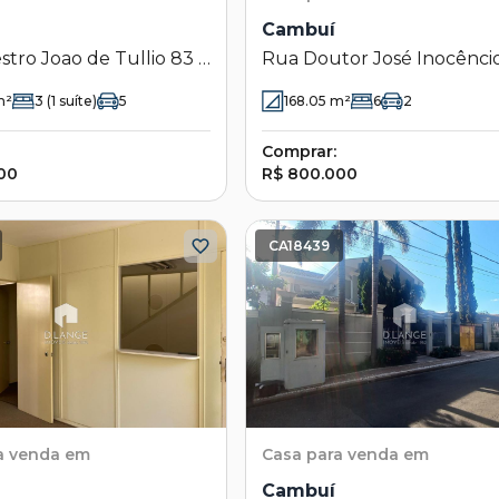
Cambuí
tro Joao de Tullio 83 -
Rua Doutor José Inocênci
- Campinas - SP
Campos 239 - Cambuí -
²
3
(1 suíte)
5
168.05
m²
6
2
Campinas - SP
Comprar:
00
R$ 800.000
CA18439
a venda em
Casa
para venda em
Cambuí