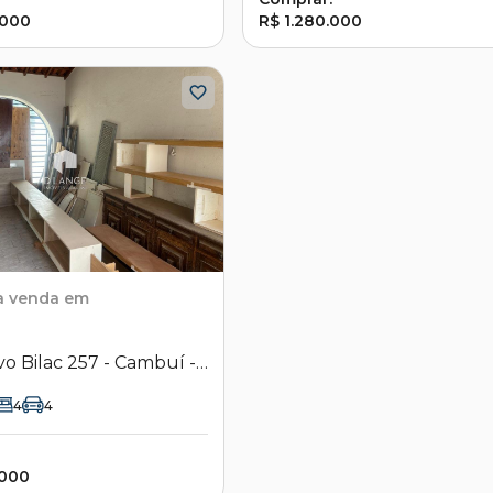
.000
R$ 1.280.000
a venda em
o Bilac 257 - Cambuí -
s - SP
4
4
.000