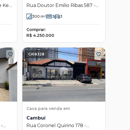
 Kerr
Rua Doutor Emilio Ribas 587 -
SP
Cambuí - Campinas - SP
300
m²
3
3
Comprar:
R$ 4.250.000
CA18328
Casa
para venda em
Cambuí
 -
Rua Coronel Quirino 178 -