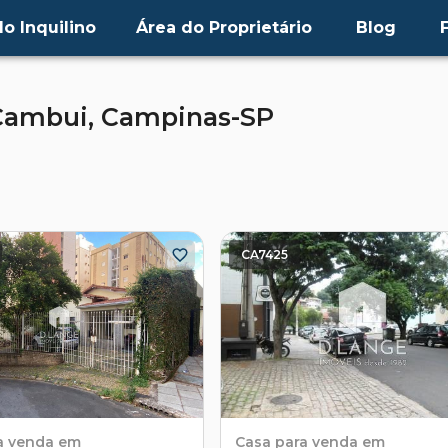
o Inquilino
Área do Proprietário
Blog
Cambui,
Campinas-SP
CA7425
a venda em
Casa
para venda em