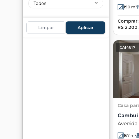
Cambuí 
Todos
190
m²
Comprar:
R$ 2.200
Limpar
Aplicar
CA14617
Casa
par
Cambuí
Avenida
- Campin
167
m²