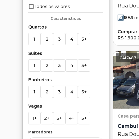
Rua Dou
Todos os valores
Lima 106
189.9
m
Características
SP
Quartos
Comprar:
R$ 1.900
1
2
3
4
5+
Suítes
CA17487
1
2
3
4
5+
Banheiros
1
2
3
4
5+
Vagas
Casa
par
1+
2+
3+
4+
5+
Cambuí
Marcadores
Rua Dout