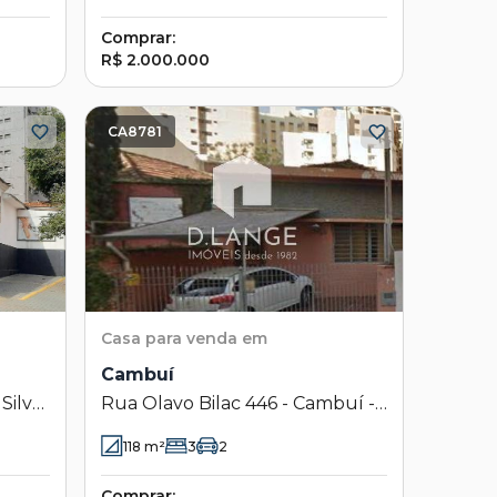
Comprar:
R$ 2.000.000
CA8781
Casa
para venda em
Cambuí
Silva
Rua Olavo Bilac 446 - Cambuí -
SP
Campinas - SP
118
m²
3
2
Comprar: