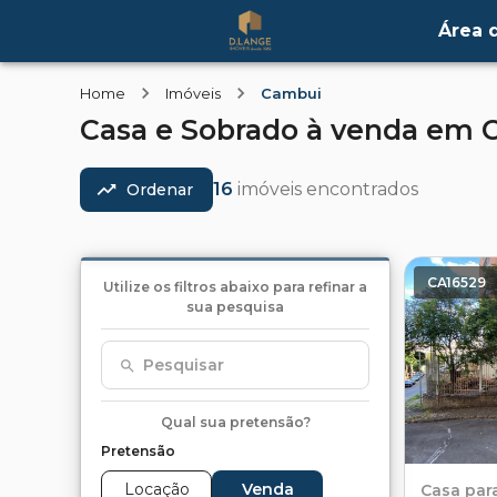
Área d
Home
Imóveis
Cambui
Casa e Sobrado
à venda
em
16
imóveis encontrados
Ordenar
CA16529
Utilize os filtros abaixo para refinar a
sua pesquisa
Pesquisar
Qual sua pretensão?
Pretensão
Locação
Venda
Casa
par