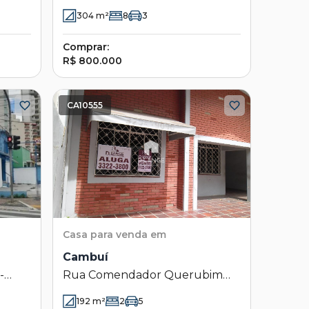
Cambuí - Campinas - SP
304
m²
8
3
Comprar:
R$ 800.000
CA10555
Casa
para venda em
Cambuí
-
Rua Comendador Querubim
Uriel 149 - Cambuí - Campinas -
192
m²
2
5
SP