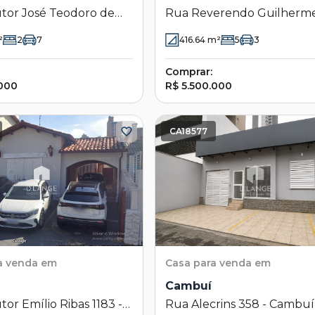
tor José Teodoro de
Rua Reverendo Guilherme
 - Cambuí - Campinas -
131 - Cambuí - Campinas - 
²
2
7
416.64
m²
5
3
Comprar:
.000
R$ 5.500.000
CA18577
a venda em
Casa
para venda em
Cambuí
or Emílio Ribas 1183 -
Rua Alecrins 358 - Cambuí