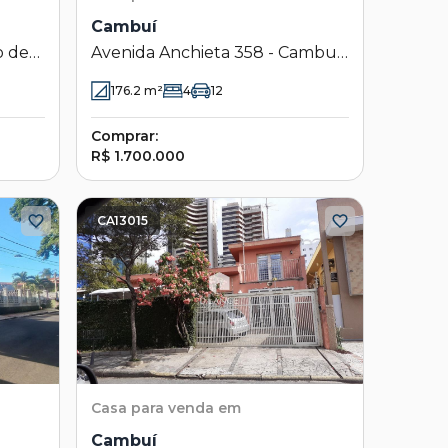
Cambuí
o de
Avenida Anchieta 358 - Cambuí
- Campinas - SP
176.2
m²
4
12
Comprar:
R$ 1.700.000
CA13015
Casa
para venda em
Cambuí