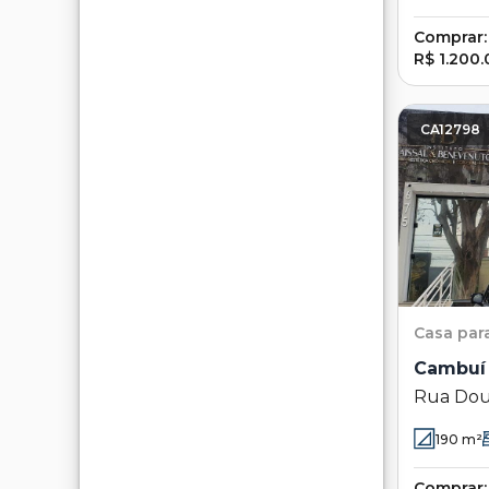
Comprar:
R$ 1.200
CA12798
Casa
par
Cambuí
Rua Dout
Cambuí 
190
m²
Comprar: