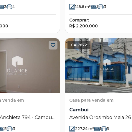
- Campinas - SP
Campinas - SP
3
4
148.8
m²
1
3
Comprar:
.000
R$ 2.200.000
CA17672
a venda em
Casa
para venda em
Cambuí
 Anchieta 794 - Cambuí
Avenida Orosimbo Maia 26 
as - SP
Cambuí - Campinas - SP
15
3
227.24
m²
1
5