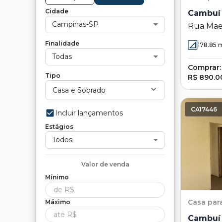
Cidade
Cambuí
Campinas-SP
Rua Maes
Cambuí 
Finalidade
178.85
m
Todas
Comprar:
Tipo
R$ 890.0
Casa e Sobrado
CA17446
Incluir lançamentos
Estágios
Todos
Valor de
venda
Mínimo
Casa
par
Máximo
Cambuí