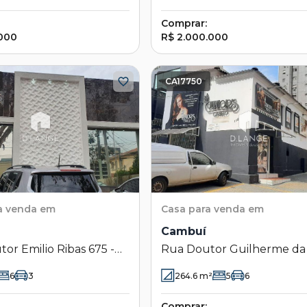
Comprar:
.000
R$ 2.000.000
CA17750
a venda em
Casa
para venda em
Cambuí
or Emilio Ribas 675 -
Rua Doutor Guilherme da 
- Campinas - SP
118 - Cambuí - Campinas - 
6
3
264.6
m²
5
6
Comprar: