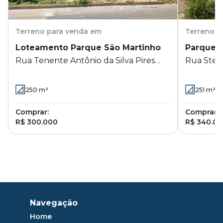
Terreno
para venda em
Terreno
p
Loteamento Parque São Martinho
Parque 
Rua Tenente Antônio da Silva Pires
Rua Stell
220 - Loteamento Parque São
Jambeiro 
Martinho - Campinas - SP
250
m²
251
m²
Comprar:
Comprar:
R$ 300.000
R$ 340.0
Navegação
Home