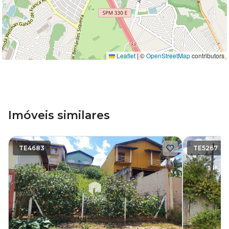
Leaflet
|
©
OpenStreetMap
contributors
Imóveis similares
TE4683
TE5267