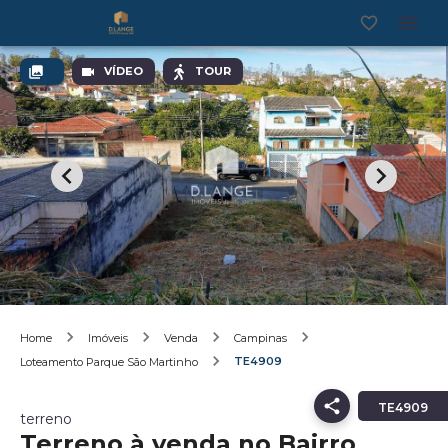
VÍDEO
TOUR
Home
Imóveis
Venda
Campinas
TE4909
Loteamento Parque São Martinho
TE4909
terreno
Terreno à venda no Bairro