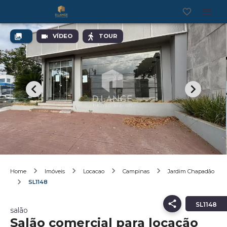
VÍDEO
TOUR
Home
Imóveis
Locacao
Campinas
Jardim Chapadão
SL1148
SL1148
salão
Salão comercial para locação