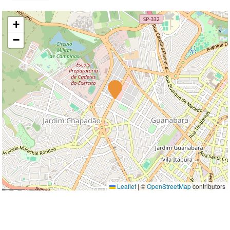
+
−
Leaflet
|
©
OpenStreetMap
contributors