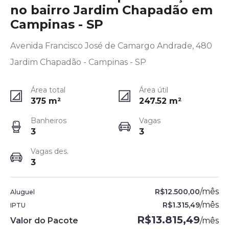
no bairro Jardim Chapadão em
Campinas - SP
Avenida Francisco José de Camargo Andrade, 480
Jardim Chapadão - Campinas - SP
Área total
Área útil
375
m²
247.52
m²
Banheiros
Vagas
3
3
Vagas des.
3
/
mês
R$12.500,00
Aluguel
/
mês
R$1.315,49
IPTU
R$13.815,49
Valor do Pacote
/
mês