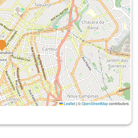
Leaflet
|
©
OpenStreetMap
contributors