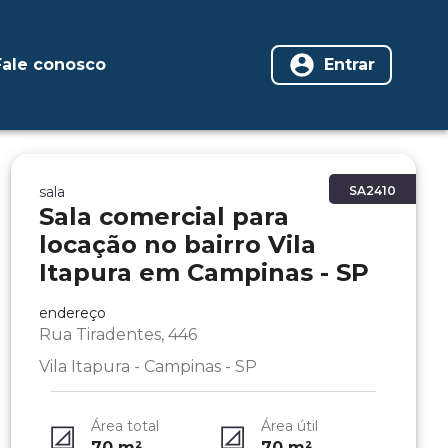
Fale conosco
Entrar
sala
SA2410
Sala comercial para
locação no bairro Vila
Itapura em Campinas - SP
endereço
Rua Tiradentes, 446
Vila Itapura - Campinas - SP
Área total
Área útil
70
m²
70
m²