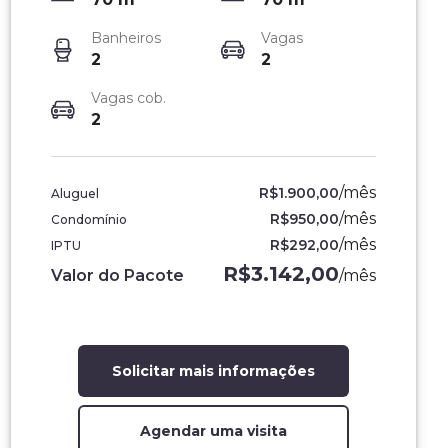
Banheiros
Vagas
2
2
Vagas cob.
2
/
mês
R$1.900,00
Aluguel
/
mês
R$950,00
Condomínio
/
mês
R$292,00
IPTU
R$3.142,00
Valor do Pacote
/
mês
Solicitar mais informações
Agendar uma visita