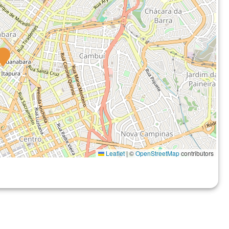
Leaflet
|
©
OpenStreetMap
contributors