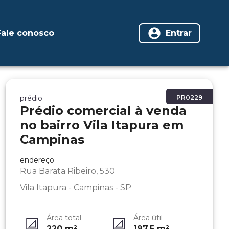
Fale conosco
Entrar
prédio
PR0229
Prédio comercial à venda
no bairro Vila Itapura em
Campinas
endereço
Rua Barata Ribeiro, 530
Vila Itapura - Campinas - SP
Área total
Área útil
220
m²
197.5
m²