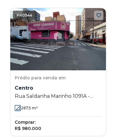
PR0544
Prédio
para venda em
Centro
Rua Saldanha Marinho 1091A -
Centro - Campinas - SP
267.5
m²
Comprar:
R$ 980.000