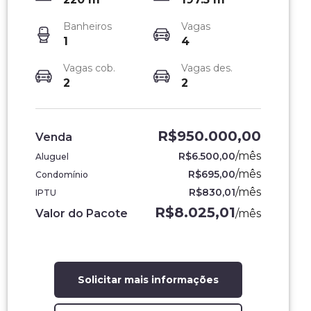
Banheiros
Vagas
1
4
Vagas cob.
Vagas des.
2
2
R$950.000,00
Venda
/
mês
R$6.500,00
Aluguel
/
mês
R$695,00
Condomínio
/
mês
R$830,01
IPTU
R$8.025,01
Valor do Pacote
/
mês
Solicitar mais informações