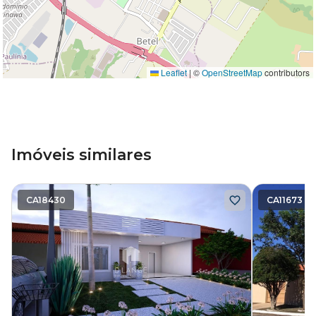
Leaflet
|
©
OpenStreetMap
contributors
Imóveis similares
CA18430
CA11673