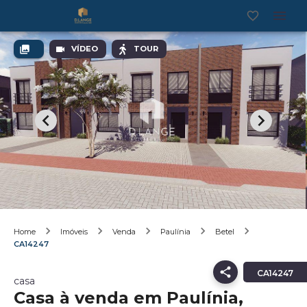
VÍDEO
TOUR
Home
Imóveis
Venda
Paulínia
Betel
CA14247
CA14247
casa
Casa à venda em Paulínia,