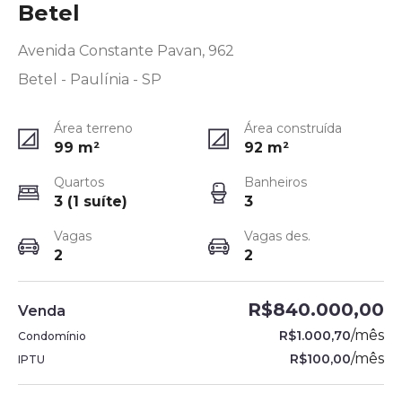
Betel
Avenida Constante Pavan, 962
Betel - Paulínia - SP
Área terreno
Área construída
99
m²
92
m²
Quartos
Banheiros
3 (1 suíte)
3
Vagas
Vagas des.
2
2
R$840.000,00
Venda
/
mês
R$1.000,70
Condomínio
/
mês
R$100,00
IPTU