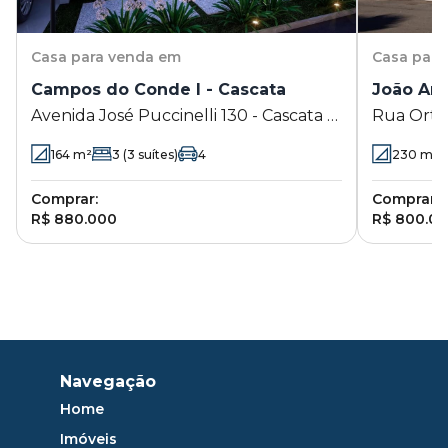
Casa
para venda em
Casa
para
Campos do Conde I - Cascata
João Ar
Avenida José Puccinelli 130 - Cascata -
Rua Orten
Paulínia - SP
Aranha - 
164
m²
3
(3 suítes)
4
230
m²
Comprar:
Comprar:
R$ 880.000
R$ 800.0
Navegação
Home
Imóveis