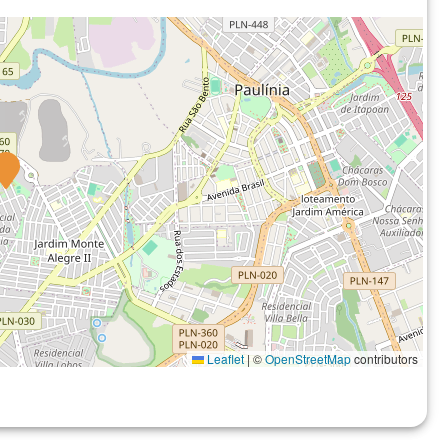
Leaflet
|
©
OpenStreetMap
contributors