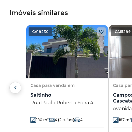
Imóveis similares
CA18230
CA15289
Casa
para venda em
Casa
pa
Saltinho
Campos
Cascat
Rua Paulo Roberto Fibra 4 -
Avenida 
Saltinho - Paulínia - SP
Cascata 
180
m²
4
(2 suítes)
4
187
m²