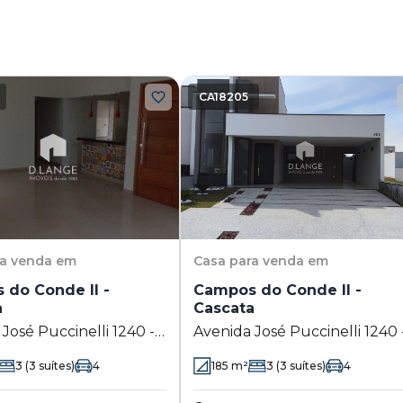
CA18205
ra venda em
Casa
para venda em
 do Conde II -
Campos do Conde II -
a
Cascata
José Puccinelli 1240 -
Avenida José Puccinelli 1240 
- Paulínia - SP
Cascata - Paulínia - SP
3
(3 suítes)
4
185
m²
3
(3 suítes)
4