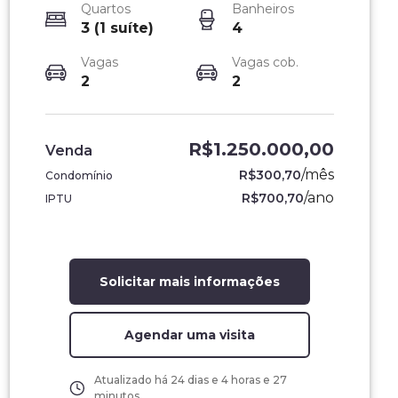
Quartos
Banheiros
3 (1 suíte)
4
Vagas
Vagas cob.
2
2
R$1.250.000,00
Venda
/
mês
R$300,70
Condomínio
/
ano
R$700,70
IPTU
Solicitar mais informações
Agendar uma visita
Atualizado há
24 dias e 4 horas e 27
minutos