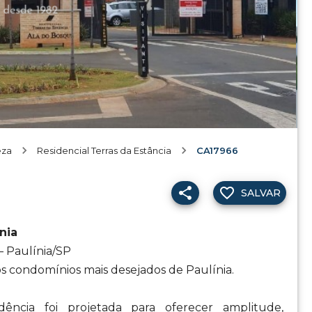
eza
Residencial Terras da Estância
CA17966
SALVAR
nia
 Paulínia/SP
s condomínios mais desejados de Paulínia.
ência foi projetada para oferecer amplitude,