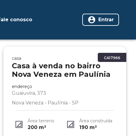
Fale conosco
Entrar
casa
CA17966
Casa à venda no bairro
Nova Veneza em Paulínia
endereço
Guaiuvira, 373
Nova Veneza - Paulínia - SP
Área terreno
Área construída
200
m²
190
m²