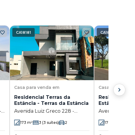
CA18181
CA18520
Casa
para venda em
Casa
para vend
Residencial Terras da
Residencial T
Estância - Terras da Estância
Estância
-
Avenida Luiz Greco 228 -
Avenida Luiz G
Terras da Estância - Paulínia -
Bento - Paulíni
173
m²
3
(3 suítes)
2
176.16
m²
3
(3 
SP