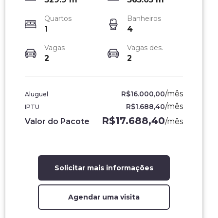
Quartos
Banheiros
1
4
Vagas
Vagas des.
2
2
/
mês
R$16.000,00
Aluguel
/
mês
R$1.688,40
IPTU
R$17.688,40
Valor do Pacote
/
mês
Solicitar mais informações
Agendar uma visita