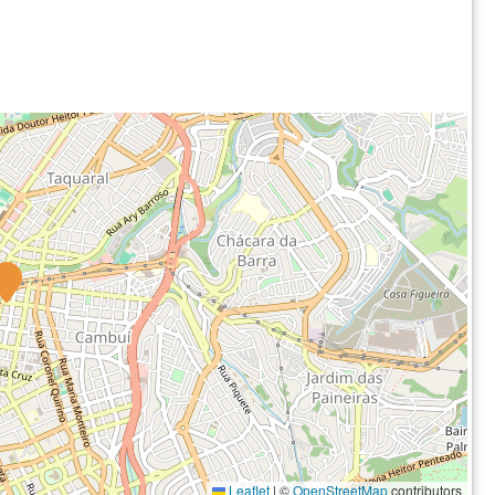
Leaflet
|
©
OpenStreetMap
contributors