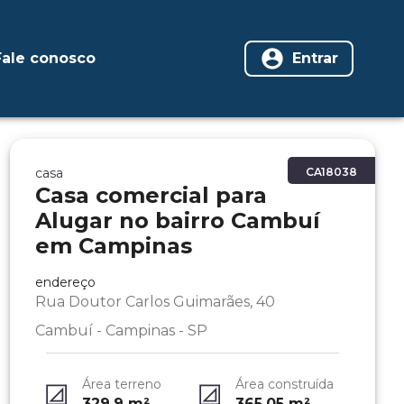
Fale conosco
Entrar
casa
CA18038
Casa comercial para
Alugar no bairro Cambuí
em Campinas
endereço
Rua Doutor Carlos Guimarães, 40
Cambuí - Campinas - SP
Área terreno
Área construída
329.9
m²
365.05
m²