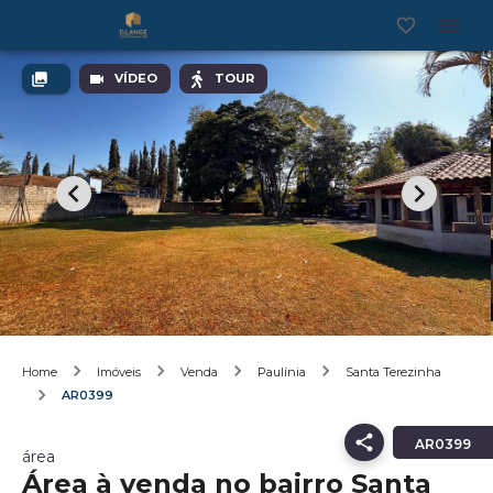
VÍDEO
TOUR
Home
Imóveis
Venda
Paulínia
Santa Terezinha
AR0399
AR0399
área
Área à venda no bairro Santa