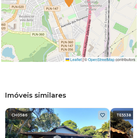
Leaflet
|
©
OpenStreetMap
contributors
Imóveis similares
CH0586
TE5538