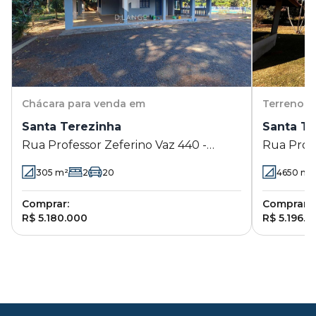
Chácara
para venda em
Terreno
p
Santa Terezinha
Santa Te
Rua Professor Zeferino Vaz 440 -
Rua Profe
Santa Terezinha - Paulínia - SP
Santa Ter
305
m²
2
20
4650
m²
Comprar:
Comprar:
R$ 5.180.000
R$ 5.196.0