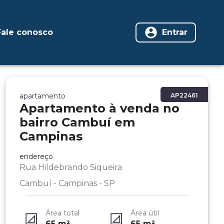
Fale conosco
Entrar
apartamento
AP22461
Apartamento à venda no
bairro Cambuí em
Campinas
endereço
Rua Hildebrando Siqueira
Cambuí - Campinas - SP
Área total
Área útil
65
m²
65
m²