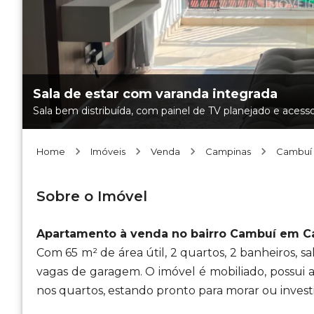
Sala de estar com varanda integrada
Sala bem distribuída, com painel de TV planejado e acesso
Home
Imóveis
Venda
Campinas
Cambuí
Sobre o Imóvel
Apartamento à venda no bairro Cambuí em 
Com 65 m² de área útil, 2 quartos, 2 banheiros, s
vagas de garagem. O imóvel é mobiliado, possui 
nos quartos, estando pronto para morar ou investi