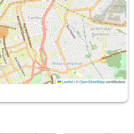
Leaflet
|
©
OpenStreetMap
contributors