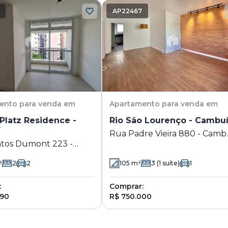
AP22467
ento
para venda em
Apartamento
para venda em
Platz Residence -
Rio São Lourenço - Cambu
í
Rua Padre Vieira 880 - Camb
tos Dumont 223 -
- Campinas - SP
- Campinas - SP
²
2
2
105
m²
3
(1 suíte)
1
:
Comprar:
890
R$ 750.000