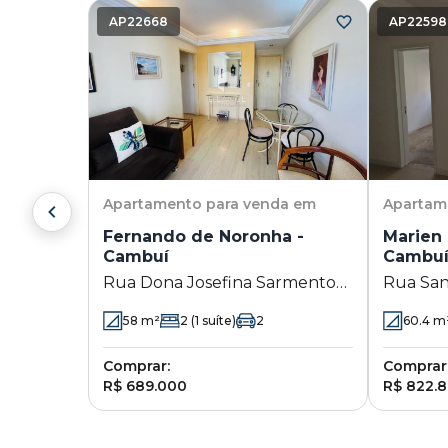
AP22668
AP22598
Apartamento
para venda em
Apartam
Fernando de Noronha -
Marien 
Cambuí
Cambu
Rua Dona Josefina Sarmento
Rua San
215 - Cambuí - Campinas - SP
Cambuí 
58
m²
2
(1 suíte)
2
60.4
m
Comprar:
Comprar
R$ 689.000
R$ 822.