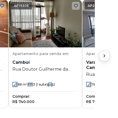
AP19306
AP22900
Apartamento
para venda em
Apartamento
pa
í
Cambuí
Varandas do 
Cambuí
uí
Rua Doutor Guilherme da
Rua Barreto L
Silva 74 - Cambuí - Campinas -
Cambuí - Camp
SP
88
m²
3
(1 suíte)
2
78
m²
2
(2 suí
Comprar:
Comprar:
R$ 740.000
R$ 730.000