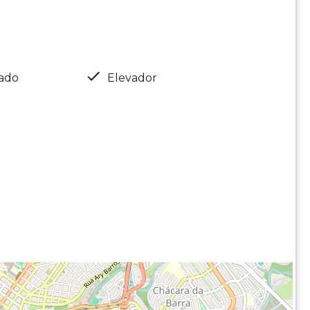
nado
Elevador