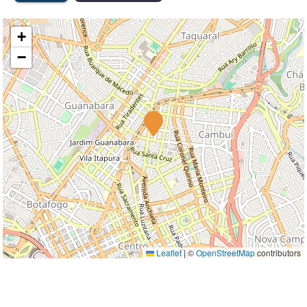
+
−
Leaflet
|
©
OpenStreetMap
contributors