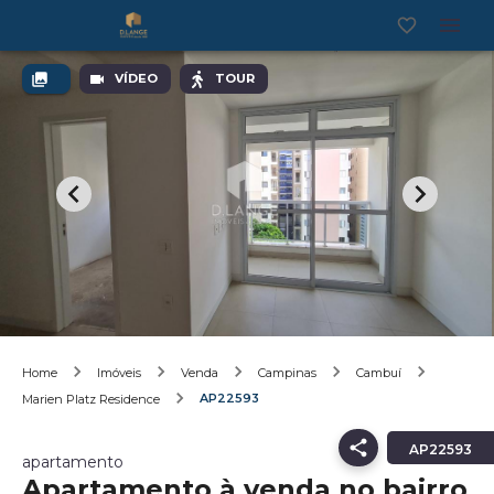
VÍDEO
TOUR
Home
Imóveis
Venda
Campinas
Cambuí
AP22593
Marien Platz Residence
AP22593
apartamento
Apartamento à venda no bairro