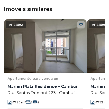
Imóveis similares
AP22592
AP22599
Apartamento
para venda em
Apartame
Marien Platz Residence - Cambuí
Marien P
Rua Santos Dumont 223 - Cambuí -
Rua Sant
Campinas - SP
Campinas
47.83
m²
2
2
47.52
m²