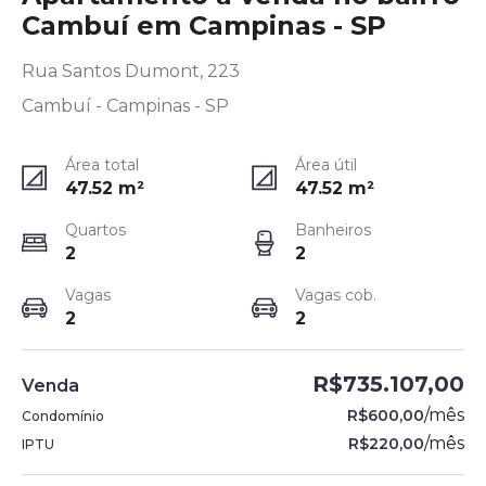
Cambuí em Campinas - SP
Rua Santos Dumont, 223
Cambuí - Campinas - SP
Área total
Área útil
47.52
m²
47.52
m²
Quartos
Banheiros
2
2
Vagas
Vagas cob.
2
2
R$735.107,00
Venda
/
mês
R$600,00
Condomínio
/
mês
R$220,00
IPTU