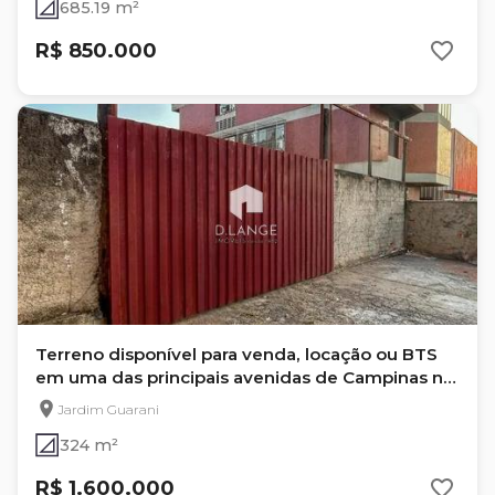
685.19 m²
R$ 850.000
Terreno disponível para venda, locação ou BTS
em uma das principais avenidas de Campinas no
bairro Nova Campinas.
Jardim Guarani
324 m²
R$ 1.600.000