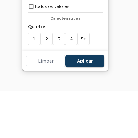
Todos os valores
Características
Quartos
1
2
3
4
5+
Suítes
Limpar
Aplicar
1
2
3
4
5+
Banheiros
1
2
3
4
5+
Vagas
1+
2+
3+
4+
5+
Marcadores