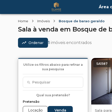
Área d
Home
Imóveis
Bosque de barao geraldo
Sala
à venda
em
Bosque de b
1
imóveis encontrados
Ordenar
SA1587
Utilize os filtros abaixo para refinar a
sua pesquisa
Pesquisar
Qual sua pretensão?
Pretensão
Locação
Venda
Sala
para