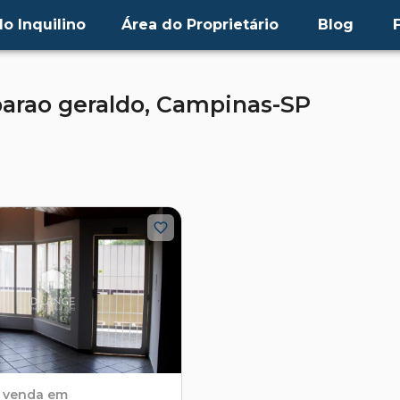
o Inquilino
Área do Proprietário
Blog
arao geraldo,
Campinas-SP
 venda em