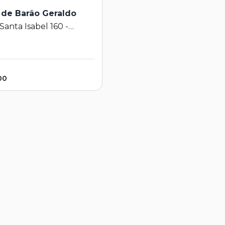
de Barão Geraldo
Santa Isabel 160 -
e Barão Geraldo -
s - SP
00