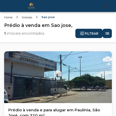
Sao jose
Home
Imóveis
Prédio
à venda
em
Sao jose,
1
imóveis encontrados
FILTRAR
Prédio à venda e para alugar em Paulínia, São
José, com 320 m²