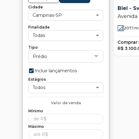
Cidade
Biel - S
Campinas-SP
Avenida
Siqueira 
Finalidade
207.1
m
Campina
Todas
Comprar:
Tipo
R$ 3.100
Prédio
Incluir lançamentos
Estágios
Todos
Valor de
venda
Mínimo
Máximo