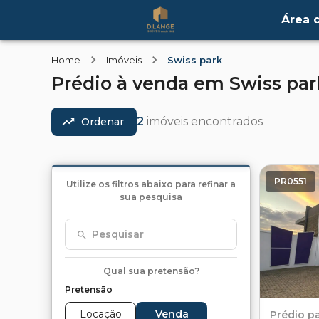
Área d
Home
Imóveis
Swiss park
Prédio
à venda
em
Swiss par
2
imóveis encontrados
Ordenar
PR0551
Utilize os filtros abaixo para refinar a
sua pesquisa
Pesquisar
Qual sua pretensão?
Pretensão
Locação
Venda
Prédio
p