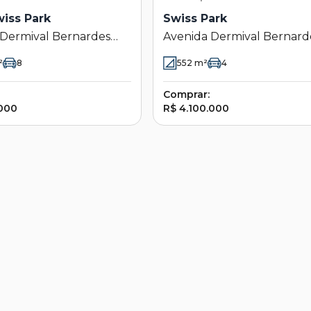
wiss Park
Swiss Park
 Dermival Bernardes
Avenida Dermival Bernard
3714 - Swiss Park -
Siqueira 3714 - Swiss Park -
²
8
552
m²
4
s - SP
Campinas - SP
Comprar:
.000
R$ 4.100.000