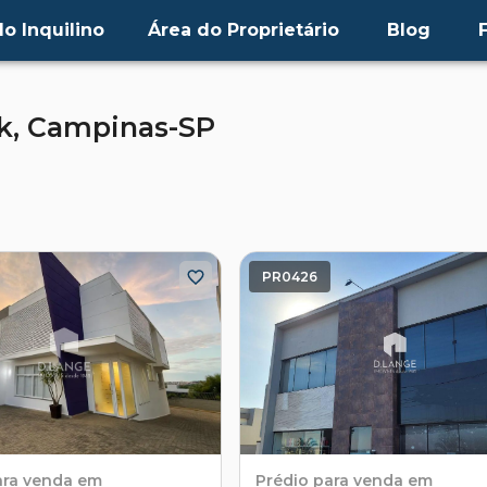
o Inquilino
Área do Proprietário
Blog
k,
Campinas-SP
PR0426
ara venda em
Prédio
para venda em