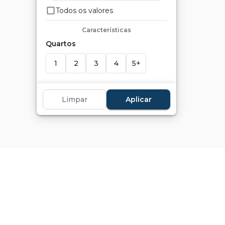
Todos os valores
Características
Quartos
1
2
3
4
5+
Suítes
Limpar
Aplicar
1
2
3
4
5+
Banheiros
1
2
3
4
5+
Vagas
1+
2+
3+
4+
5+
Marcadores