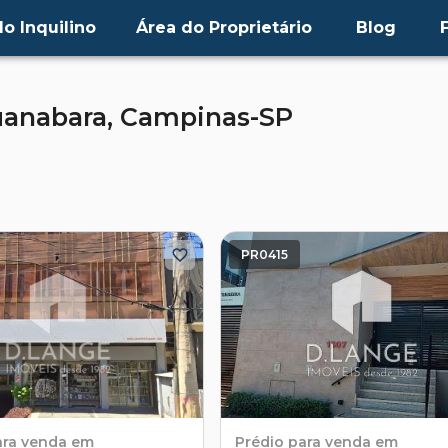
o Inquilino
Área do Proprietário
Blog
uanabara,
Campinas-SP
PR0415
ara venda em
Prédio
para venda em