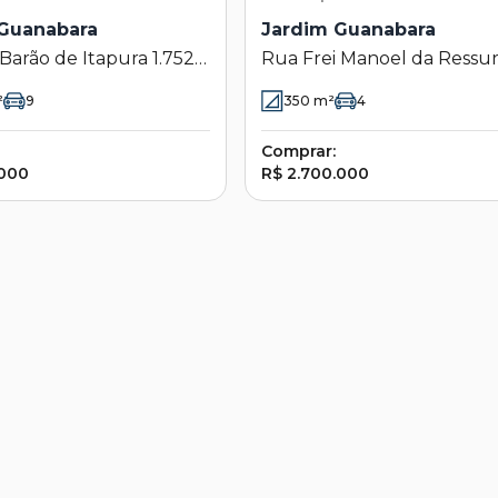
Guanabara
Jardim Guanabara
Barão de Itapura 1.752 -
Rua Frei Manoel da Ressur
uanabara - Campinas -
1307 - Jardim Guanabara -
²
9
350
m²
4
Campinas - SP
Comprar:
.000
R$ 2.700.000