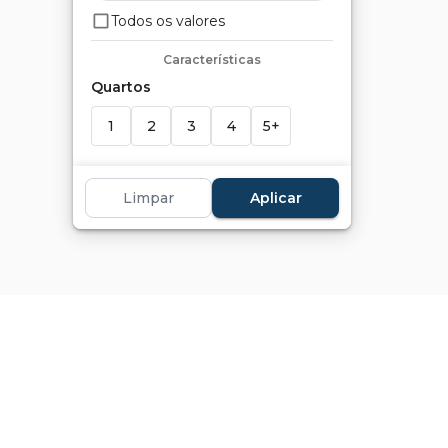
Todos os valores
Características
Quartos
1
2
3
4
5+
Suítes
Limpar
Aplicar
1
2
3
4
5+
Banheiros
1
2
3
4
5+
Vagas
1+
2+
3+
4+
5+
Marcadores