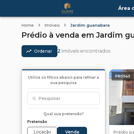
Área d
Home
Imóveis
Jardim guanabara
Prédio
à venda
em
Jardim g
2
imóveis encontrados
Ordenar
PR0543
Utilize os filtros abaixo para refinar a
sua pesquisa
Pesquisar
Qual sua pretensão?
Pretensão
Locação
Venda
Prédio
p