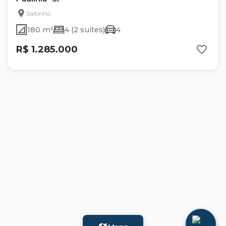
Saltinho
180 m²
4 (2 suítes)
4
R$ 1.285.000