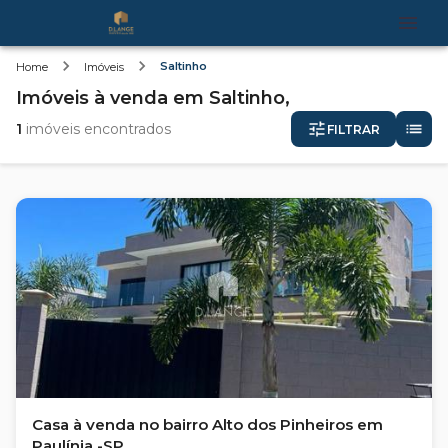
Saltinho
Home
Imóveis
Imóveis
à venda
em
Saltinho,
1
imóveis encontrados
FILTRAR
Casa à venda no bairro Alto dos Pinheiros em
Paulínia -SP