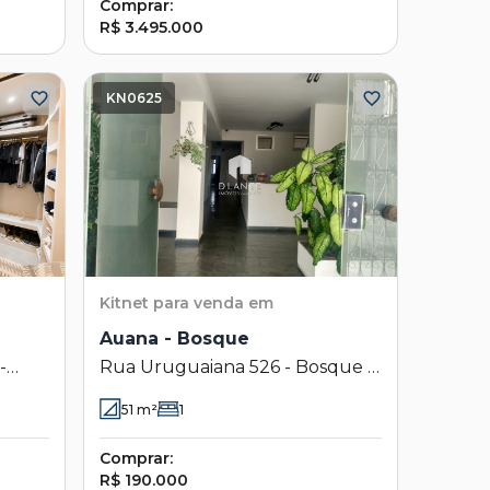
Comprar:
R$ 3.495.000
KN0625
Kitnet
para venda em
Auana - Bosque
-
Rua Uruguaiana 526 - Bosque -
Campinas - SP
51
m²
1
Comprar:
R$ 190.000