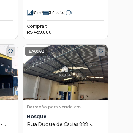
- Campinas - SP
91
m²
3
(1 suíte)
1
Comprar:
R$ 459.000
BA0982
Barracão
para venda em
Bosque
 -
Rua Duque de Caxias 999 -
Bosque - Campinas - SP