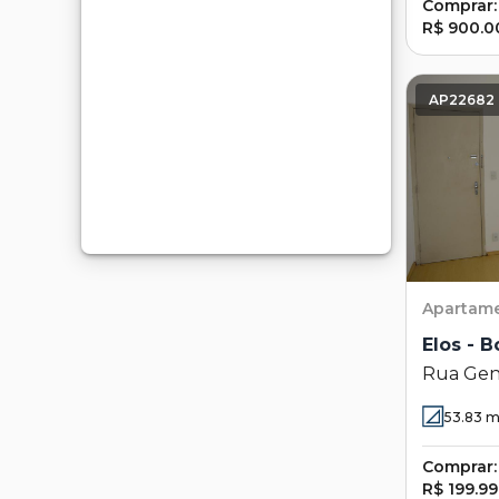
Comprar:
R$ 900.0
AP22682
Apartam
Elos - 
Rua Gen
Salgado 
53.83
m
Campina
Comprar:
R$ 199.9