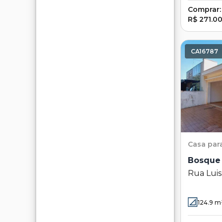
Comprar:
R$ 271.0
CA16787
Casa
par
Bosque 
Rua Luis
Bosque d
Campina
124.9
m