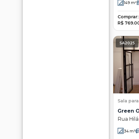
149
m²
Comprar:
R$ 769.0
SA2025
Sala
para
Green O
Rua Hilá
Bosque -
34
m²