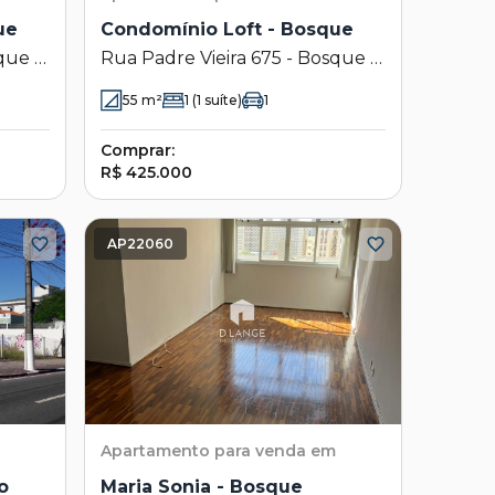
ue
Condomínio Loft - Bosque
que -
Rua Padre Vieira 675 - Bosque -
Campinas - SP
55
m²
1
(1 suíte)
1
Comprar:
R$ 425.000
AP22060
Apartamento
para venda em
o
Maria Sonia - Bosque