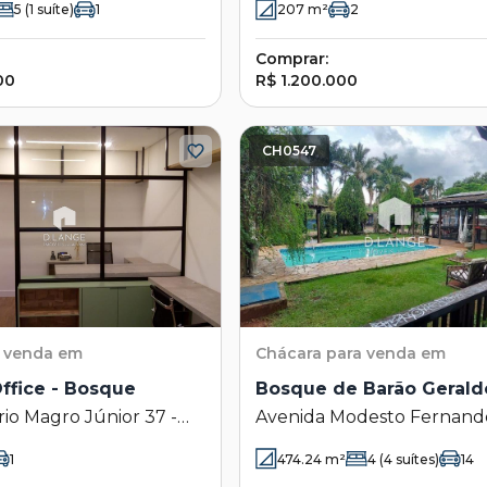
5
(1 suíte)
1
207
m²
2
Comprar:
00
R$ 1.200.000
CH0547
 venda em
Chácara
para venda em
ffice - Bosque
Bosque de Barão Gerald
rio Magro Júnior 37 -
Avenida Modesto Fernande
 Campinas - SP
- Bosque de Barão Geraldo
1
474.24
m²
4
(4 suítes)
14
Campinas - SP