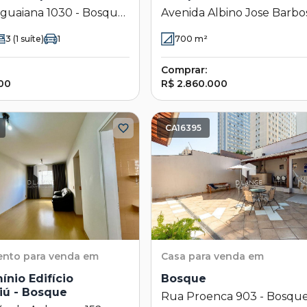
guaiana 1030 - Bosque
Avenida Albino Jose Barbo
as - SP
Oliveira 830 - Bosque de 
3
(1 suíte)
1
700
m²
Geraldo - Campinas - SP
Comprar:
00
R$ 2.860.000
CA16395
ento
para venda em
Casa
para venda em
nio Edifício
Bosque
ú - Bosque
Rua Proenca 903 - Bosque