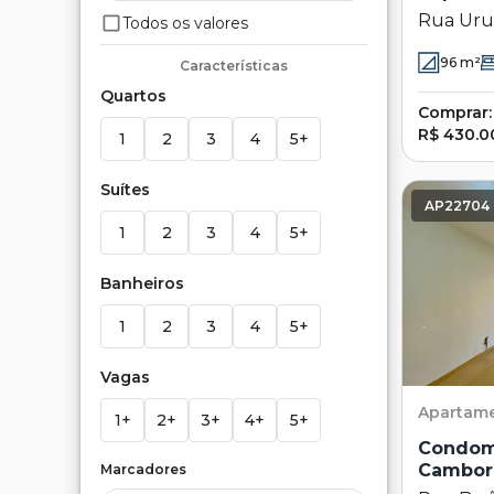
Rua Uru
Todos os valores
- Campin
96
m²
Características
Quartos
Comprar:
R$ 430.0
1
2
3
4
5+
Suítes
AP22704
1
2
3
4
5+
Banheiros
1
2
3
4
5+
Vagas
Apartam
1+
2+
3+
4+
5+
Condomí
Cambori
Marcadores