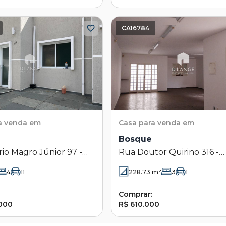
CA16784
a venda em
Casa
para venda em
Bosque
rio Magro Júnior 97 -
Rua Doutor Quirino 316 -
 Campinas - SP
Bosque - Campinas - SP
4
11
228.73
m²
3
1
Comprar:
.000
R$ 610.000