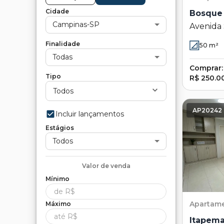
Cidade
Bosque 
Campinas-SP
Avenida 
Bosque d
Finalidade
50
m²
Campina
Todas
Comprar:
Tipo
R$ 250.0
Todos
AP20242
Incluir lançamentos
Estágios
Todos
Valor de
venda
Mínimo
Apartam
Máximo
Itapema