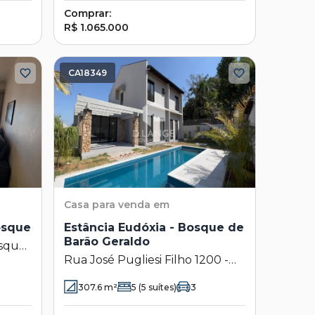
Comprar:
R$ 1.065.000
CA18349
Casa
para venda em
osque
Estância Eudóxia - Bosque de
Barão Geraldo
osque
Rua José Pugliesi Filho 1200 -
Bosque de Barão Geraldo -
307.6
m²
5
(5 suítes)
3
Campinas - SP