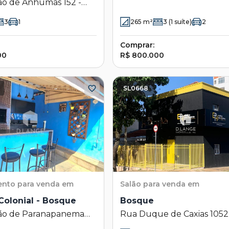
ão de Anhumas 152 -
Campinas - SP
 Campinas - SP
3
1
265
m²
3
(1 suíte)
2
Comprar:
00
R$ 800.000
SL0668
ento
para venda em
Salão
para venda em
Colonial - Bosque
Bosque
ão de Paranapanema
Rua Duque de Caxias 1052
sque - Campinas - SP
Bosque - Campinas - SP