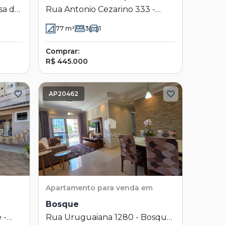
sa de
Rua Antonio Cezarino 333 -
Barão
Bosque - Campinas - SP
77
m²
3
1
Comprar:
R$ 445.000
AP20462
Apartamento
para venda em
Bosque
 -
Rua Uruguaiana 1280 - Bosque