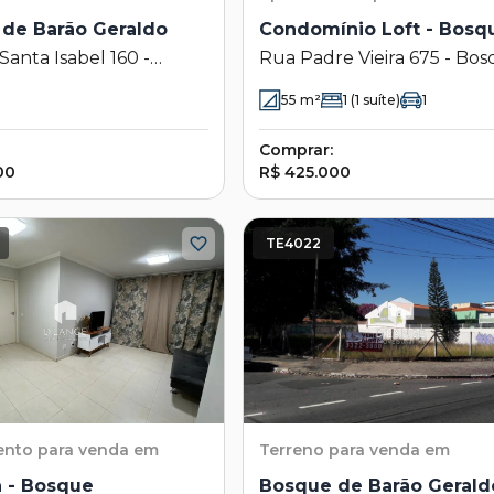
de Barão Geraldo
Condomínio Loft - Bosq
Santa Isabel 160 -
Rua Padre Vieira 675 - Bos
e Barão Geraldo -
Campinas - SP
55
m²
1
(1 suíte)
1
s - SP
Comprar:
00
R$ 425.000
TE4022
ento
para venda em
Terreno
para venda em
 - Bosque
Bosque de Barão Gerald