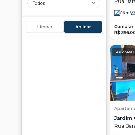
Rua Bar
Todos
Bosque -
86
m²
Comprar:
Limpar
Aplicar
R$ 395.0
AP22460
Apartam
Jardim 
Rua Bar
223 - Bo