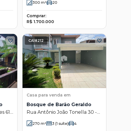
300
m²
20
Comprar:
R$ 1.700.000
CA18212
Casa
para venda em
o
Bosque de Barão Geraldo
s 615
Rua Antônio João Tonella 30 -
 -
Bosque de Barão Geraldo -
270
m²
3
(1 suíte)
4
Campinas - SP