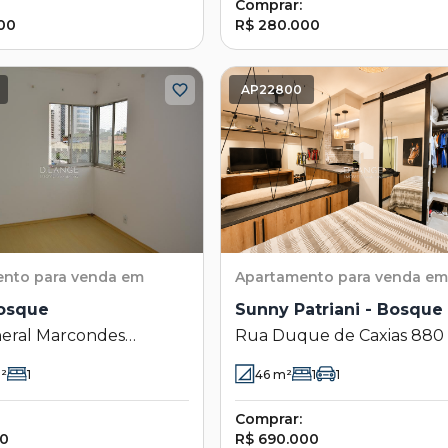
Comprar:
00
R$ 280.000
AP22800
ento
para venda em
Apartamento
para venda em
Bosque
Sunny Patriani - Bosque
eral Marcondes
Rua Duque de Caxias 880 
830 - Bosque -
Bosque - Campinas - SP
²
1
46
m²
1
1
s - SP
Comprar:
90
R$ 690.000