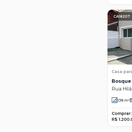
CA18207
Casa
par
Bosque
Rua Hilá
Bosque -
138
m²
Comprar:
R$ 1.200