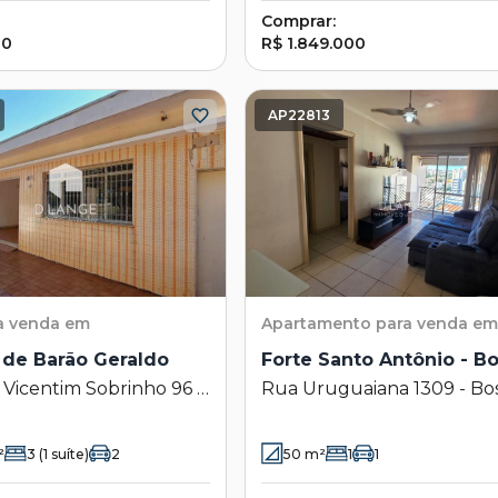
Comprar:
00
R$ 1.849.000
AP22813
a venda em
Apartamento
para venda em
de Barão Geraldo
Forte Santo Antônio - B
 Vicentim Sobrinho 96 -
Rua Uruguaiana 1309 - B
e Barão Geraldo -
- Campinas - SP
s - SP
²
3
(1 suíte)
2
50
m²
1
1