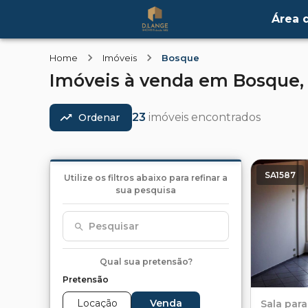
Área d
Home
Imóveis
Bosque
Imóveis
à venda
em
Bosque
23
imóveis encontrados
Ordenar
SA1587
Utilize os filtros abaixo para refinar a
sua pesquisa
Pesquisar
Qual sua pretensão?
Pretensão
Locação
Venda
Sala
para