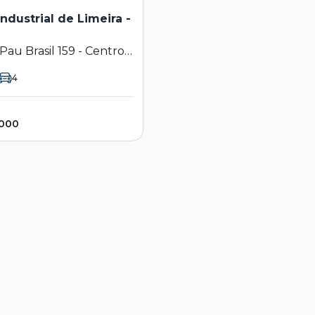
ndustrial de Limeira -
Pau Brasil 159 - Centro
l de Limeira - CIL -
4
 SP
.000