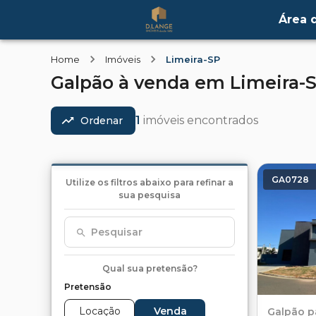
Área d
Home
Imóveis
Limeira-SP
Galpão
à venda
em
Limeira-
1
imóveis encontrados
Ordenar
GA0728
Utilize os filtros abaixo para refinar a
sua pesquisa
Pesquisar
Qual sua pretensão?
Pretensão
Locação
Venda
Galpão
p