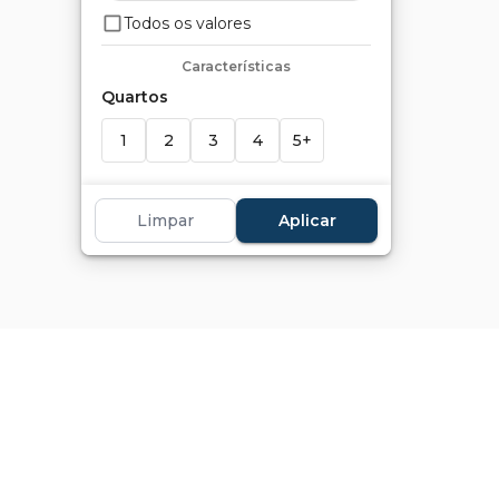
Todos os valores
Características
Quartos
1
2
3
4
5+
Suítes
Limpar
Aplicar
1
2
3
4
5+
Banheiros
1
2
3
4
5+
Vagas
1+
2+
3+
4+
5+
Marcadores