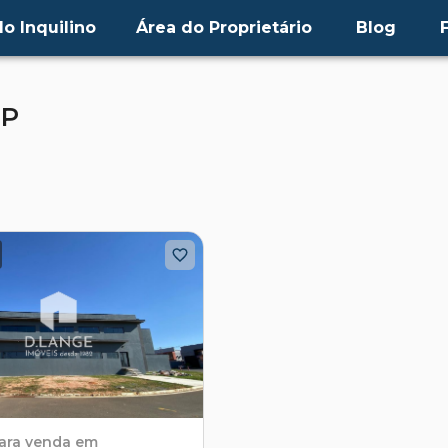
o Inquilino
Área do Proprietário
Blog
SP
ara venda em