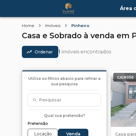
Área d
Home
Imóveis
Pinheiro
Casa e Sobrado
à venda
em
P
1
imóveis encontrados
Ordenar
CA18056
Utilize os filtros abaixo para refinar a
sua pesquisa
Pesquisar
Qual sua pretensão?
Pretensão
Locação
Venda
Casa
par