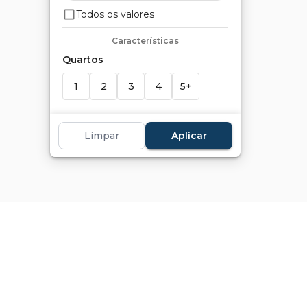
Todos os valores
Características
Quartos
1
2
3
4
5+
Suítes
Limpar
Aplicar
1
2
3
4
5+
Banheiros
1
2
3
4
5+
Vagas
1+
2+
3+
4+
5+
Marcadores