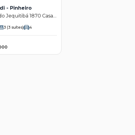
di - Pinheiro
do Jequitibá 1870 Casa
eiro - Valinhos - SP
3
(3 suítes)
4
.000