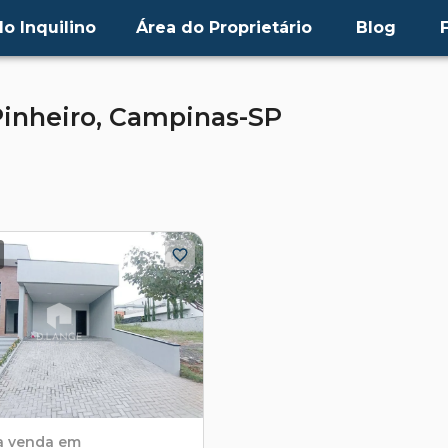
o Inquilino
Área do Proprietário
Blog
inheiro,
Campinas-SP
a venda em