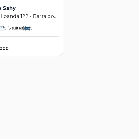
o Sahy
 Loanda 122 - Barra do
ão Sebastião - SP
5
(5 suítes)
5
.000