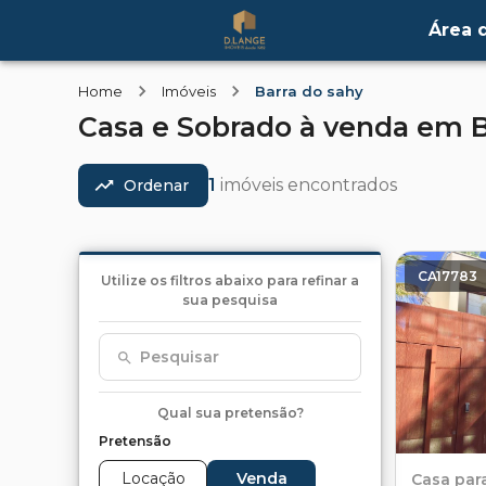
Área d
Home
Imóveis
Barra do sahy
Casa e Sobrado
à venda
em
B
1
imóveis encontrados
Ordenar
CA17783
Utilize os filtros abaixo para refinar a
sua pesquisa
Pesquisar
Qual sua pretensão?
Pretensão
Locação
Venda
Casa
par