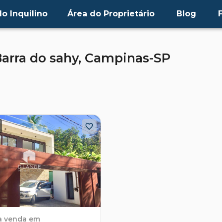
o Inquilino
Área do Proprietário
Blog
arra do sahy,
Campinas-SP
a venda em