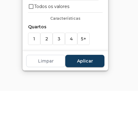
Todos os valores
Características
Quartos
1
2
3
4
5+
Suítes
Limpar
Aplicar
1
2
3
4
5+
Banheiros
1
2
3
4
5+
Vagas
1+
2+
3+
4+
5+
Marcadores