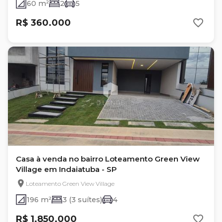
60 m²
2
5
R$ 360.000
Casa à venda no bairro Loteamento Green View
Village em Indaiatuba - SP
Loteamento Green View Village
196 m²
3 (3 suítes)
4
R$ 1.850.000