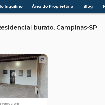
o Inquilino
Área do Proprietário
Blog
esidencial burato,
Campinas-SP
a venda em