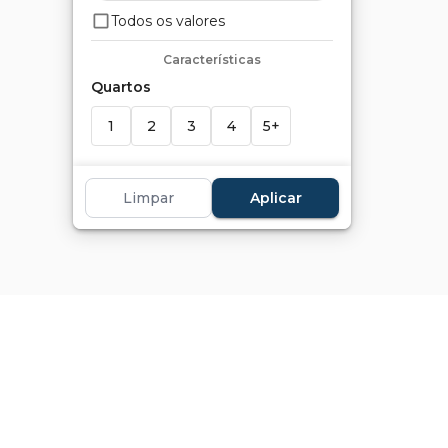
Todos os valores
Características
Quartos
1
2
3
4
5+
Suítes
Limpar
Aplicar
1
2
3
4
5+
Banheiros
1
2
3
4
5+
Vagas
1+
2+
3+
4+
5+
Marcadores