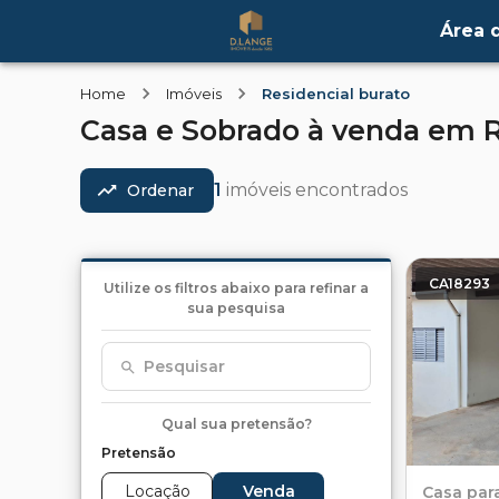
Área d
Home
Imóveis
Residencial burato
Casa e Sobrado
à venda
em
R
1
imóveis encontrados
Ordenar
CA18293
Utilize os filtros abaixo para refinar a
sua pesquisa
Pesquisar
Qual sua pretensão?
Pretensão
Locação
Venda
Casa
par