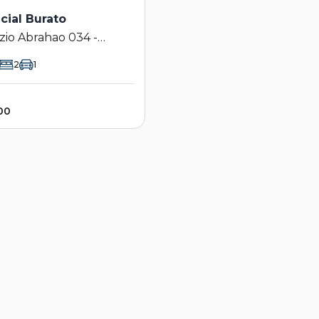
cial Burato
io Abrahao 034 -
ial Burato - Campinas -
2
1
00