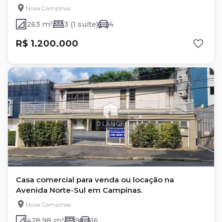
Nova Campinas
263 m²
3 (1 suíte)
4
R$ 1.200.000
Casa comercial para venda ou locação na
Avenida Norte-Sul em Campinas.
Nova Campinas
428.98 m²
9
16