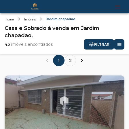
Jardim chapadao
Home
Imóveis
Casa e Sobrado
à venda
em
Jardim
chapadao,
45
imóveis encontrados
FILTRAR
1
2