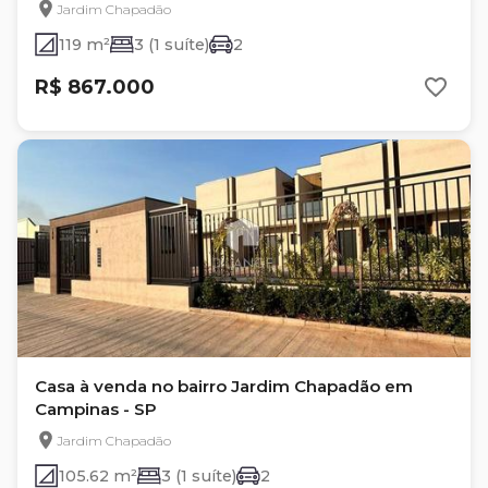
Jardim Chapadão
119 m²
3 (1 suíte)
2
R$ 867.000
Casa à venda no bairro Jardim Chapadão em
Campinas - SP
Jardim Chapadão
105.62 m²
3 (1 suíte)
2