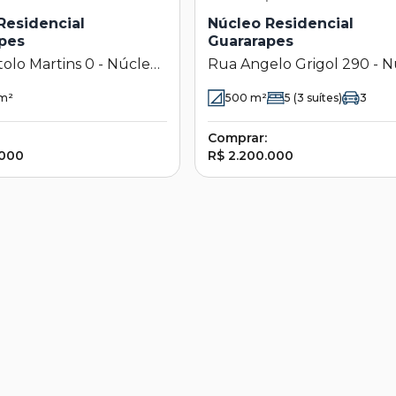
Residencial
Núcleo Residencial
pes
Guararapes
olo Martins 0 - Núcleo
Rua Angelo Grigol 290 - 
ial Guararapes -
Residencial Guararapes -
m²
500
m²
5
(3 suítes)
3
s - SP
Campinas - SP
Comprar:
.000
R$ 2.200.000