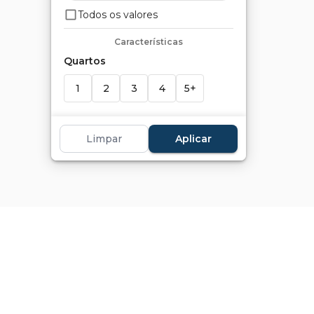
Todos os valores
Características
Quartos
1
2
3
4
5+
Suítes
Limpar
Aplicar
1
2
3
4
5+
Banheiros
1
2
3
4
5+
Vagas
1+
2+
3+
4+
5+
Marcadores