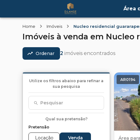
Área d
Home
Imóveis
Nucleo residencial guararape
Imóveis
à venda
em
Nucleo r
2
imóveis encontrados
Ordenar
AR0194
Utilize os filtros abaixo para refinar a
sua pesquisa
Pesquisar
Qual sua pretensão?
Pretensão
Locação
Venda
Área
par