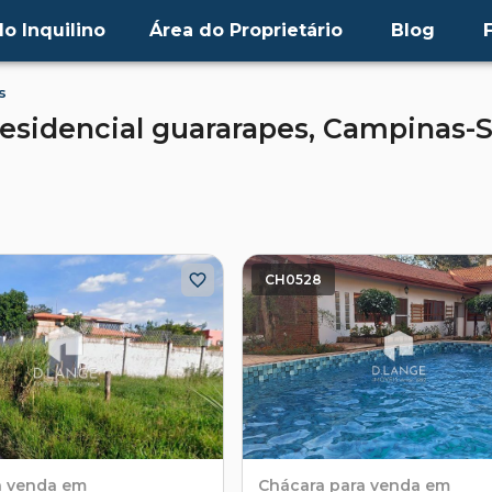
o Inquilino
Área do Proprietário
Blog
s
esidencial guararapes,
Campinas-
CH0528
a venda em
Chácara
para venda em