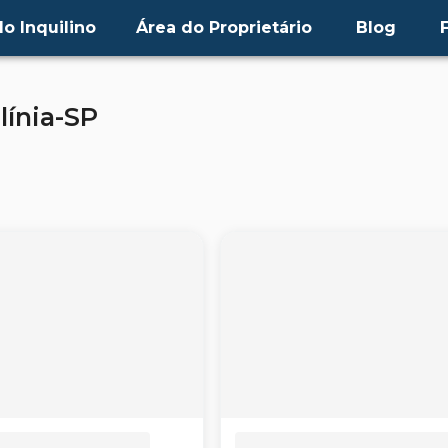
o Inquilino
Área do Proprietário
Blog
línia-SP