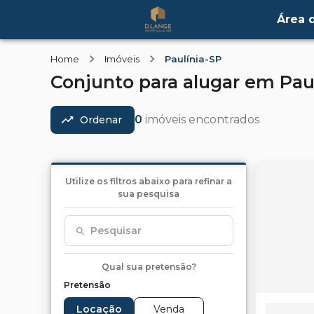
Área d
Home
Imóveis
Paulínia-SP
Conjunto
para alugar
em
Pau
0
imóveis encontrados
Ordenar
Utilize os filtros abaixo para refinar a
sua pesquisa
Pesquisar
Qual sua pretensão?
Pretensão
Locação
Venda