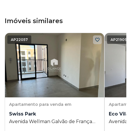
Imóveis similares
AP22057
AP21909
Apartamento
para venda em
Apartame
Swiss Park
Eco Vila
Avenida Wellman Galvão de França
Avenida 
Rangel 4100 - Swiss Park - Campinas -
Rangel 41