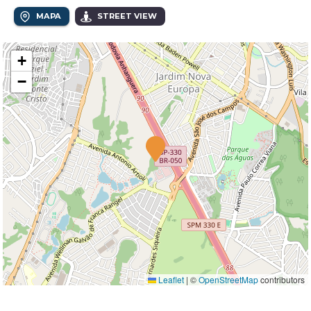
MAPA
STREET VIEW
+
−
Leaflet
|
©
OpenStreetMap
contributors