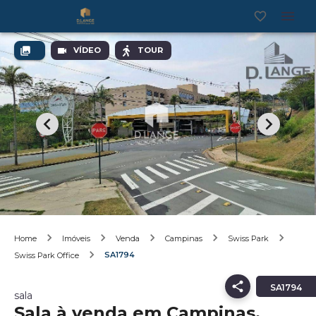
VÍDEO
TOUR
Home
Imóveis
Venda
Campinas
Swiss Park
SA1794
Swiss Park Office
SA1794
sala
Sala à venda em Campinas,