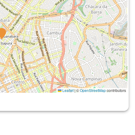
Leaflet
|
©
OpenStreetMap
contributors