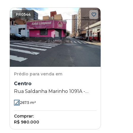
PR0544
Prédio
para venda em
Centro
Rua Saldanha Marinho 1091A -
Centro - Campinas - SP
267.5
m²
Comprar:
R$ 980.000