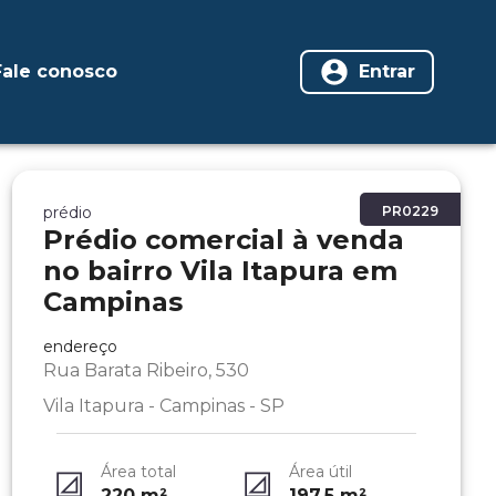
Fale conosco
Entrar
prédio
PR0229
Prédio comercial à venda
no bairro Vila Itapura em
Campinas
endereço
Rua Barata Ribeiro, 530
Vila Itapura - Campinas - SP
Área total
Área útil
220
m²
197.5
m²