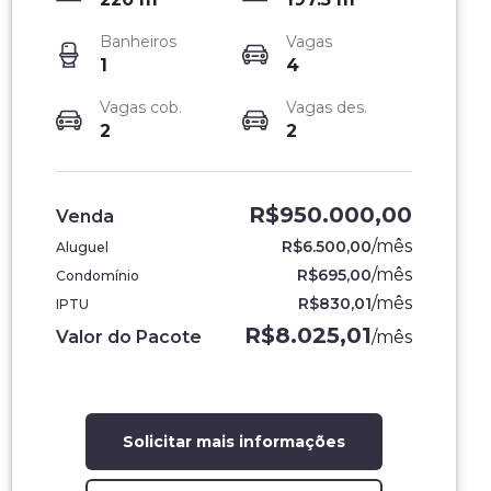
Banheiros
Vagas
1
4
Vagas cob.
Vagas des.
2
2
R$950.000,00
Venda
/
mês
R$6.500,00
Aluguel
/
mês
R$695,00
Condomínio
/
mês
R$830,01
IPTU
R$8.025,01
Valor do Pacote
/
mês
Solicitar mais informações