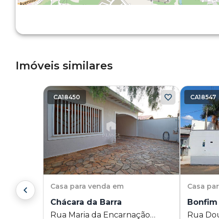
Imóveis similares
CA18450
CA18547
Casa
para venda em
Casa
pa
Chácara da Barra
Bonfim
Rua Maria da Encarnação
Rua Do