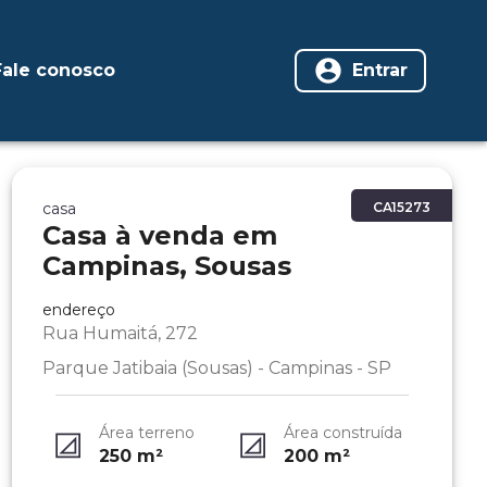
Fale conosco
Entrar
casa
CA15273
Casa à venda em
Campinas, Sousas
endereço
Rua Humaitá, 272
Parque Jatibaia (Sousas) - Campinas - SP
Área terreno
Área construída
250
m²
200
m²