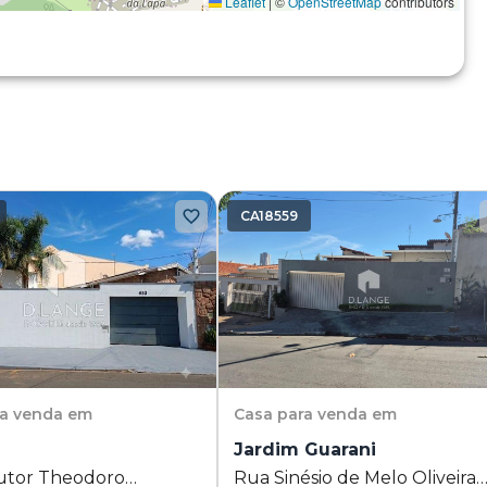
Leaflet
|
©
OpenStreetMap
contributors
CA18559
ra venda em
Casa
para venda em
Jardim Guarani
utor Theodoro
Rua Sinésio de Melo Oliveira