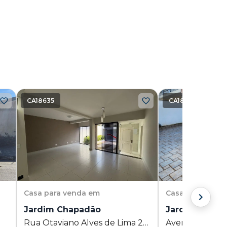
CA18635
CA18558
Casa
para venda em
Casa
para vend
Jardim Chapadão
Jardim Guara
Rua Otaviano Alves de Lima 211
Avenida Impera