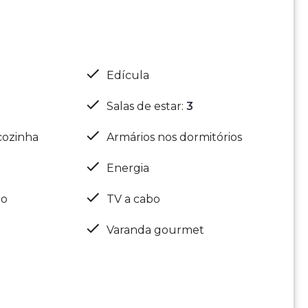
Edícula
Salas de estar
:
3
cozinha
Armários nos dormitórios
Energia
ão
TV a cabo
Varanda gourmet