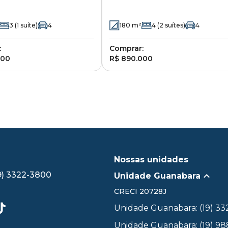
d 653 - Bonfim -
157 - Jardim Guarani -
s - SP
Campinas - SP
3
(1 suíte)
4
180
m²
4
(2 suítes)
4
:
Comprar:
000
R$ 890.000
Nossas unidades
9) 3322-3800
Unidade Guanabara
CRECI
20728J
Unidade Guanabara: (19) 3
Unidade Guanabara: (19) 98