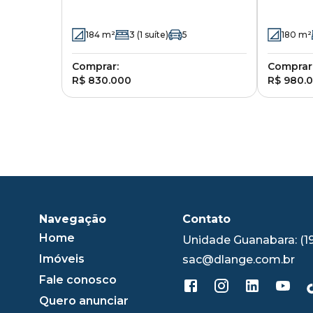
Duarte 370 - Chácara da Barra
Langaar
- Campinas - SP
Campina
184
m²
3
(1 suíte)
5
180
m²
Comprar:
Comprar
R$ 830.000
R$ 980.
Navegação
Contato
Home
Unidade Guanabara: (1
Imóveis
sac@dlange.com.br
Fale conosco
Quero anunciar