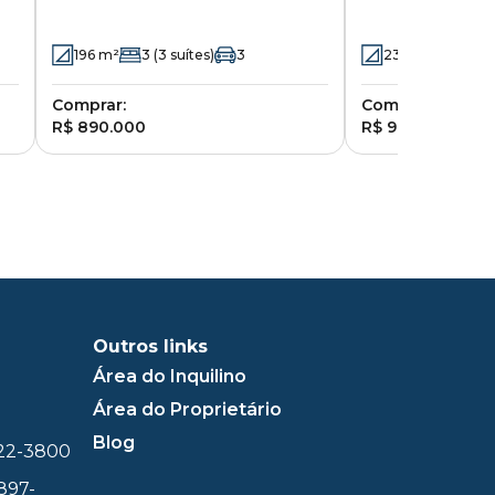
- Jardim Chapadão - Campinas -
Teresa Cristina
SP
Guarani - Camp
196
m²
3
(3 suítes)
3
230
m²
3
(2 s
Comprar:
Comprar:
R$ 890.000
R$ 900.000
Outros links
Área do Inquilino
Área do Proprietário
Blog
322-3800
897-