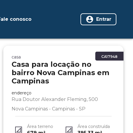
Fale conosco
Entrar
casa
CA17948
Casa para locação no
bairro Nova Campinas em
Campinas
endereço
Rua Doutor Alexander Fleming, 500
Nova Campinas - Campinas - SP
Área terreno
Área construída
679
m²
395.33
m²