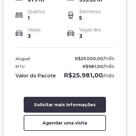
Quartos
Banheiros
1
5
Vagas
Vagas des.
3
3
/
mês
R$25.000,00
Aluguel
/
mês
R$981,00
IPTU
R$25.981,00
Valor do Pacote
/
mês
Solicitar mais informações
Agendar uma visita