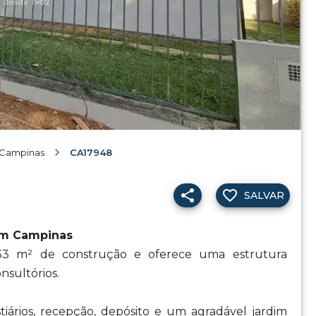
 Campinas
CA17948
SALVAR
em Campinas
5,33 m² de construção e oferece uma estrutura
nsultórios.
stiários, recepção, depósito e um agradável jardim