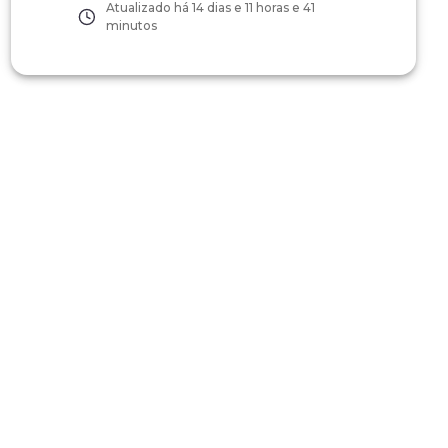
Atualizado há
14 dias e 11 horas e 41
minutos