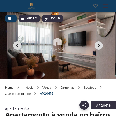
VÍDEO
TOUR
Home
Imóveis
Venda
Campinas
Botafogo
AP20618
Quebec Residence
AP20618
apartamento
Apartamento à venda no bairro