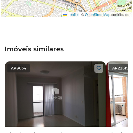
Leaflet
|
©
OpenStreetMap
contributors
Imóveis similares
AP8054
AP22619