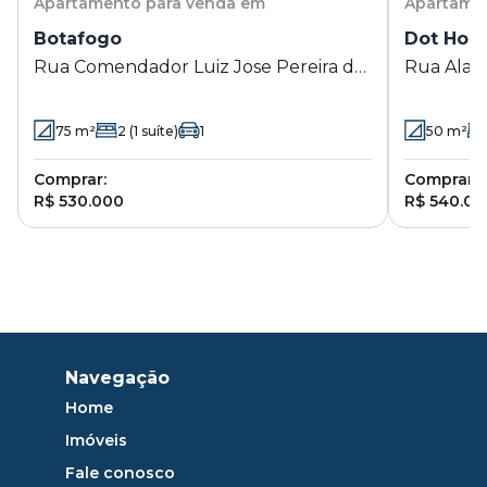
Apartamento
para venda em
Apartame
Botafogo
Dot Hom
Rua Comendador Luiz Jose Pereira de
Rua Alaor
Queiroz 155 - Botafogo - Campinas - SP
Botafogo 
75
m²
2
(1 suíte)
1
50
m²
Comprar:
Comprar:
R$ 530.000
R$ 540.00
Navegação
Home
Imóveis
Fale conosco