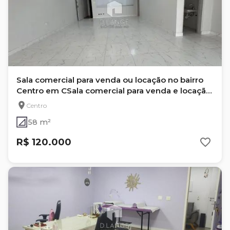
Sala comercial para venda ou locação no bairro
Centro em CSala comercial para venda e locação
no bairro Centro em Campinas - SPampinas
Centro
58 m²
R$ 120.000