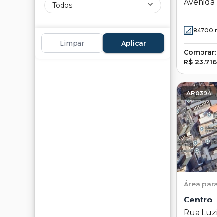
Avenida 
Todos
Jardim B
84700
Limpar
Aplicar
Comprar:
R$ 23.71
AR0394
Área
par
Centro
Rua Luzi