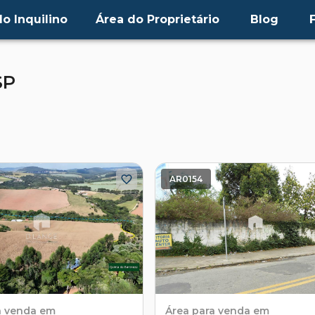
o Inquilino
Área do Proprietário
Blog
SP
AR0154
a venda em
Área
para venda em