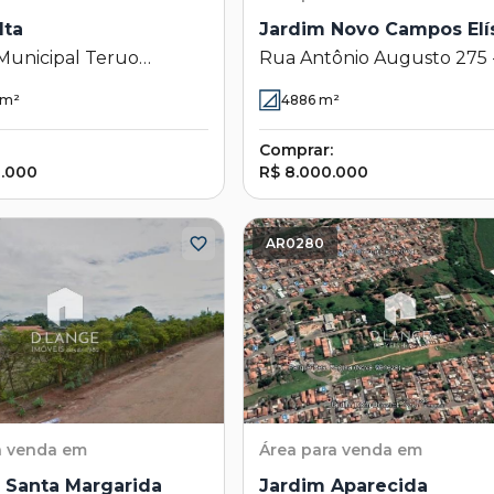
lta
Jardim Novo Campos Elí
Municipal Teruo
Rua Antônio Augusto 275 
 80 - Ponte Alta -
Jardim Novo Campos Elíseo
m²
4886
m²
 SP
Campinas - SP
Comprar:
0.000
R$ 8.000.000
AR0280
a venda em
Área
para venda em
 Santa Margarida
Jardim Aparecida