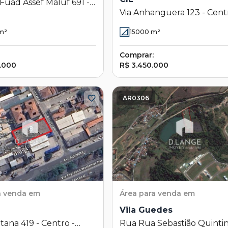
Fuad Assef Maluf 691 -
Via Anhanguera 123 - Cent
ela Vista - Sumaré - SP
Industrial de Limeira - CIL -
m²
15000
m²
Limeira - SP
Comprar:
6.000
R$ 3.450.000
AR0306
a venda em
Área
para venda em
Vila Guedes
tana 419 - Centro -
Rua Rua Sebastião Quintin