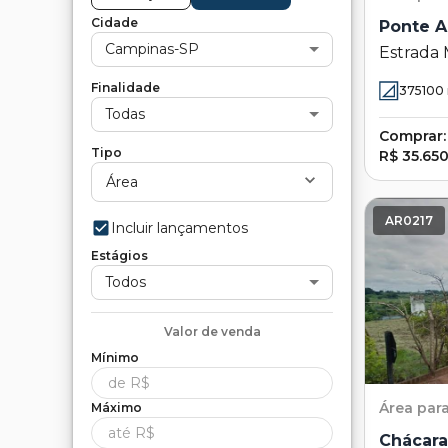
Cidade
Ponte A
Campinas-SP
Estrada 
Sugawara
Finalidade
375100
Atibaia -
Todas
Comprar:
Tipo
R$ 35.65
Área
AR0217
Incluir lançamentos
Estágios
Todos
Valor de
venda
Mínimo
Área
par
Máximo
Chácara