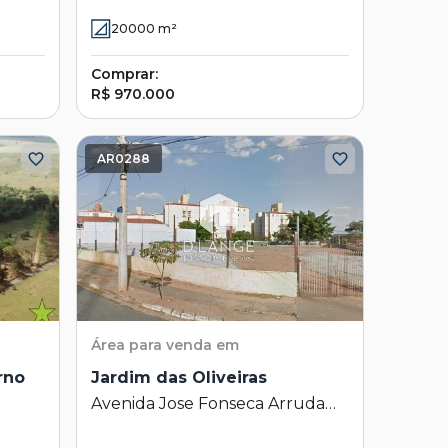
 - SP
Jardim Portugal - Valinhos - SP
20000
m²
Comprar:
R$ 970.000
AR0288
Área
para venda em
rno
Jardim das Oliveiras
Avenida Jose Fonseca Arruda
325 - Jardim das Oliveiras -