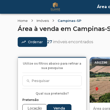
Área d
Home
Imóveis
Campinas-SP
Área
à venda
em
Campinas-
27
imóveis encontrados
Ordenar
AR0396
Utilize os filtros abaixo para refinar a
sua pesquisa
Pesquisar
Qual sua pretensão?
Pretensão
Locação
Venda
Área
par