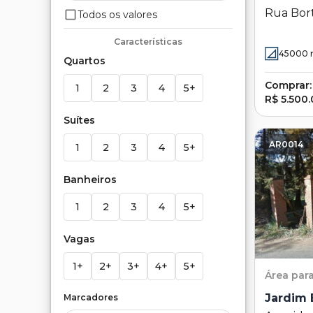
Rua Bort
Todos os valores
Santa Ma
Características
45000
Quartos
Comprar:
1
2
3
4
5+
R$ 5.500
Suítes
AR0014
1
2
3
4
5+
Banheiros
1
2
3
4
5+
Vagas
1+
2+
3+
4+
5+
Área
par
Jardim 
Marcadores