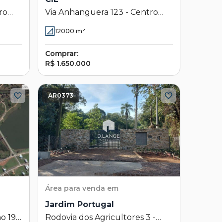
ro
Via Anhanguera 123 - Centro
Industrial de Limeira - CIL -
12000
m²
Limeira - SP
Comprar:
R$ 1.650.000
AR0373
Área
para venda em
Jardim Portugal
o 192
Rodovia dos Agricultores 3 -