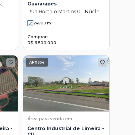
Guararapes
e
Rua Bortolo Martins 0 - Núcleo
a -
Residencial Guararapes -
24800
m²
Campinas - SP
Comprar:
R$ 6.500.000
AR0354
Área
para venda em
ira -
Centro Industrial de Limeira -
CIL