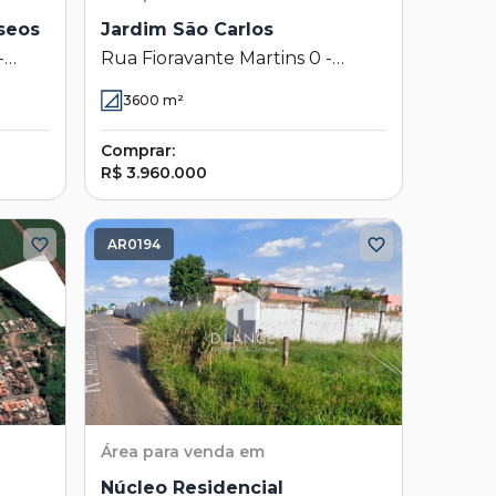
seos
Jardim São Carlos
-
Rua Fioravante Martins 0 -
s -
Jardim São Carlos - Sumaré - SP
3600
m²
Comprar:
R$ 3.960.000
AR0194
Área
para venda em
Núcleo Residencial