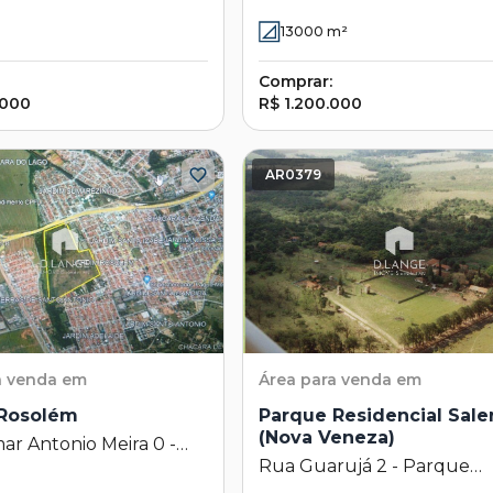
s - SP
- Vila Guedes - Jaguariúna
13000
m²
Comprar:
.000
R$ 1.200.000
AR0379
a venda em
Área
para venda em
 Rosolém
Parque Residencial Sale
(Nova Veneza)
r Antonio Meira 0 -
Rua Guarujá 2 - Parque
osolém - Hortolândia -
Residencial Salerno (Nova