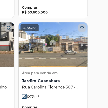
Comprar:
R$ 60.600.000
AR0377
Área
para venda em
Jardim Guanabara
uino
Rua Carolina Florence 507 -
ra -
Jardim Guanabara - Campinas -
1073
m²
SP
Comprar: