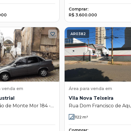
Comprar:
000
R$ 3.600.000
AR0382
a venda em
Área
para venda em
ustrial
Vila Nova Teixeira
ão de Monte Mor 184 -
Rua Dom Francisco de Aq
strial - Campinas - SP
Correia 79 - Vila Nova Teixei
1122
m²
Campinas - SP
Comprar: