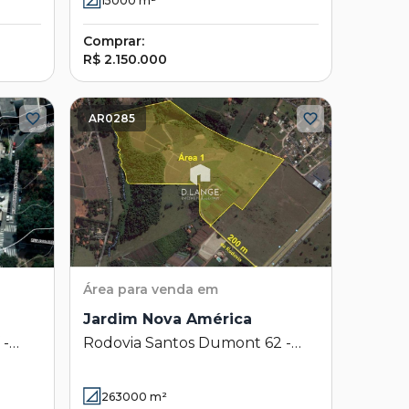
15000
m²
- Campinas - SP
Comprar:
R$ 2.150.000
AR0285
Área
para venda em
Jardim Nova América
 -
Rodovia Santos Dumont 62 -
Jardim Nova América -
Campinas - SP
263000
m²