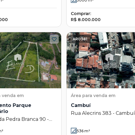
m²
5000
m²
Comprar:
.000
R$ 8.000.000
AR0381
a venda em
Área
para venda em
ento Parque
Cambuí
rio
Rua Alecrins 383 - Cambuí
da Pedra Branca 90 -
Campinas - SP
nto Parque Centenário
²
536
m²
as - SP