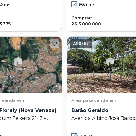
.5
m²
19669
m²
Veneza) - Sumaré - SP
Comprar:
3.375
R$ 3.000.000
AR0367
a venda em
Área
para venda em
Florely (Nova Veneza)
Barão Geraldo
uim Teixeira 2143 -
Avenida Albino José Barbo
lorely (Nova Veneza) -
Oliveira 2006 - Barão Geral
- SP
Campinas - SP