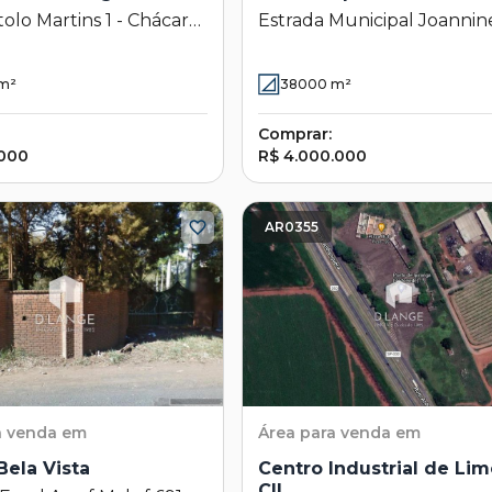
olo Martins 1 - Chácara
Estrada Municipal Joannin
rgarida - Campinas - SP
Caumo 0 - Jardim Aparecid
Campinas - SP
m²
38000
m²
Comprar:
.000
R$ 4.000.000
AR0355
a venda em
Área
para venda em
Bela Vista
Centro Industrial de Lime
CIL