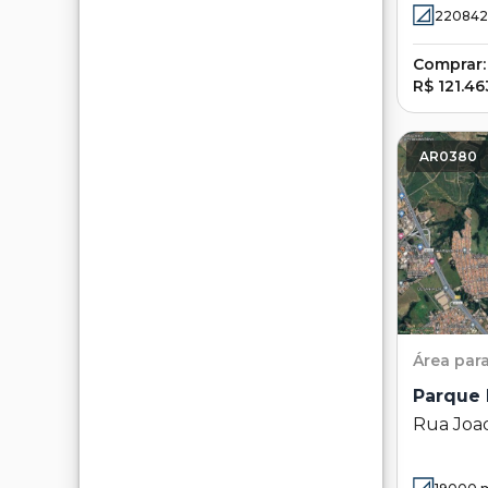
SP
220842
Comprar:
R$ 121.46
AR0380
Área
par
Parque 
Rua Joaq
Parque F
Sumaré 