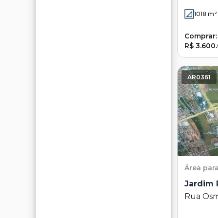
Campina
1018
m²
Comprar:
R$ 3.600
AR0361
Área
par
Jardim
Rua Osma
Jardim R