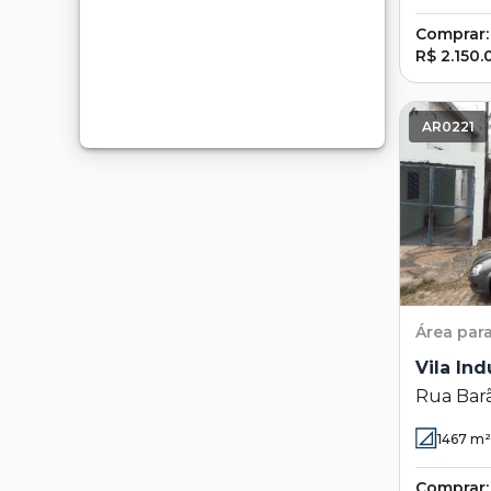
Comprar:
R$ 2.150.
AR0221
Área
par
Vila Ind
Rua Bar
Vila Indu
1467
m²
Comprar: