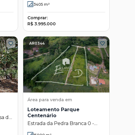
Campinas - SP
3405
m²
Comprar:
R$ 3.995.000
AR0344
Área
para venda em
Loteamento Parque
Centenário
sa de
Estrada da Pedra Branca 0 -
do -
Loteamento Parque Centenário