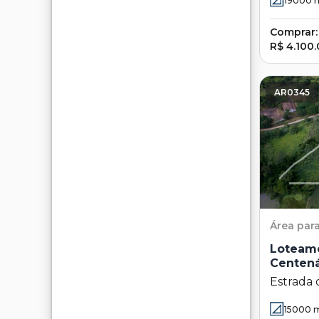
19000
Comprar:
R$ 4.100
AR0345
Área
par
Loteam
Centená
Estrada 
Loteame
15000
m
- Campin